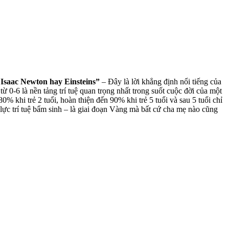
, Isaac Newton hay Einsteins”
– Đây là lời khẳng định nổi tiếng của
-6 là nền tảng trí tuệ quan trọng nhất trong suốt cuộc đời của một
 khi trẻ 2 tuổi, hoàn thiện đến 90% khi trẻ 5 tuổi và sau 5 tuổi chỉ
lực trí tuệ bẩm sinh – là giai đoạn Vàng mà bất cứ cha mẹ nào cũng