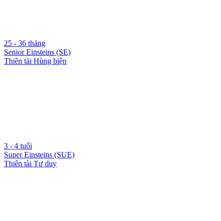
25 - 36 tháng
Senior Einsteins (SE)
Thiên tài Hùng biện
3 - 4 tuổi
Super Einsteins (SUE)
Thiên tài Tư duy