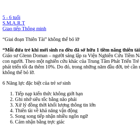
5 - 6 tuổi
S.M.A.R.T
Giao tiếp Thông minh
“Giai đoạn Thiên Tài” không thể bỏ lỡ
“Mỗi đứa trẻ khi mới sinh ra đều đã sở hữu 1 tiềm năng thiên tài
Giáo sư Glenn Doman – người sáng lập ra Viện Nghiên Cứu Tiềm Năng
con người. Theo một nghiên cứu khác của Trung Tâm Phát Triển Trẻ Nhỏ
phát triển tối đa thêm 10%. Do đó, trong những năm đầu đời, trẻ cần
không thể bỏ lỡ.
6 Năng lực đặc biệt của trẻ sơ sinh
Tiếp nạp kiến thức không giới hạn
Ghi nhớ siêu tốc bằng não phải
Xử lý đồng thời khối lượng thông tin lớn
Thiên tài về khả năng vận động
Song song tiếp nhận nhiều ngôn ngữ
Cảm nhận bằng trực giác