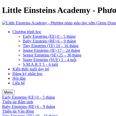
Little Einsteins Academy - Ph
Chương trình học
Early Einsteins (EE) 0 – 5 tháng
Baby Einsteins (BE) 6 – 9 tháng
Tiny Einsteins (TE) 10 – 16 tháng
Junior Einsteins (JE) 17 – 24 tháng
Senior Einsteins (SE) 25 – 36 tháng
Super Einsteins (SUE) 3 – 4 tuổi
S.M.A.R.T 5 – 6 tuổi
Kiến thức nuôi dạy trẻ
Đăng ký nhập học
Hỏi đáp
Liên hệ
Menu
Early Einsteins (EE) 0 – 5 tháng
Thiên tài Bẩm sinh
Baby Einsteins (BE) 6 – 9 tháng
Thiên tài Vận động
Tiny Einsteins (TE) 10 – 16 tháng