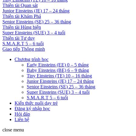
Thiên tài Quan sát
Junior Einsteins (JE) 17 – 24 tháng
Thiên tài Khám Phá
Senior Einsteins (SE) 25 – 36 tháng
Thiên tài Hùng biện
Super Einsteins (SUE) 3 – 4 tuổi
Thiên tài Tư duy
S.M.A.R.T 5 – 6 tuổi
Giao tiếp Thông minh
Chương trình học
Early Einsteins (EE) 0 – 5 tháng
Baby Einsteins (BE) 6 – 9 tháng
Tiny Einsteins (TE) 10 – 16 tháng
Junior Einsteins (JE) 17 – 24 tháng
Senior Einsteins (SE) 25 – 36 tháng
Super Einsteins (SUE) 3 – 4 tuổi
S.M.A.R.T 5 – 6 tuổi
Kiến thức nuôi dạy trẻ
Đăng ký nhập học
Hỏi đáp
Liên hệ
close menu