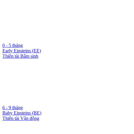
0 - 5 tháng
Early Einsteins (EE)
Thiên tài Bẩm sinh
6 - 9 tháng
Baby Einsteins (BE)
Thiên tài Vận động