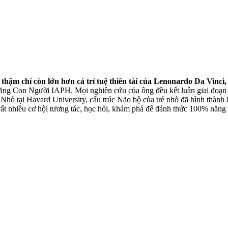
 thậm chí còn lớn hơn cả trí tuệ thiên tài của Lenonardo Da Vinci
 Con Người IAPH. Mọi nghiên cứu của ông đều kết luận giai đoạn từ 0
 tại Havard University, cấu trúc Não bộ của trẻ nhỏ đã hình thành 80%
 rất nhiều cơ hội tương tác, học hỏi, khám phá để đánh thức 100% năng 